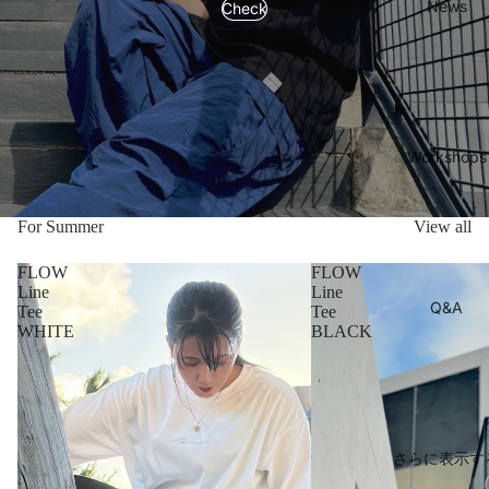
News
Check
Workshops
For Summer
View all
FLOW
FLOW
Line
Line
Q&A
Tee
Tee
WHITE
BLACK
さらに表示す