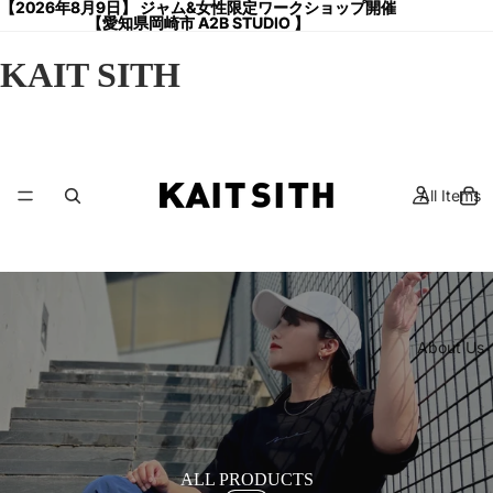
【2026年8月9日】 ジャム&女性限定ワークショップ開催
【2026年8月9日】 ジャム&女性限定ワークショップ開催
【愛知県岡崎市 A2B STUDIO 】
【愛知県岡崎市 A2B STUDIO 】
KAIT SITH
All Items
About Us
ALL PRODUCTS